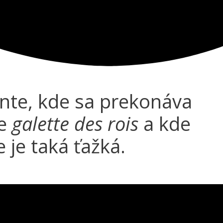
ante, kde sa prekonáva
je
galette des rois
a kde
 je taká ťažká.