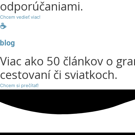
odporúčaniami.
Chcem vedieť viac!
☕️​
blog
Viac ako 50 článkov o gra
cestovaní či sviatkoch.
Chcem si prečítať!