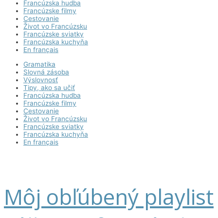
Francúzska hudba
Francúzske filmy
Cestovanie
Život vo Francúzsku
Francúzske sviatky
Francúzska kuchyňa
En français
Gramatika
Slovná zásoba
Výslovnosť
Tipy, ako sa učiť
Francúzska hudba
Francúzske filmy
Cestovanie
Život vo Francúzsku
Francúzske sviatky
Francúzska kuchyňa
En français
Môj obľúbený playlist