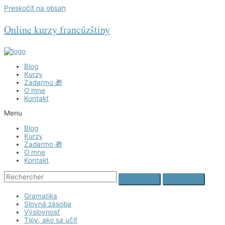
Preskočiť na obsah
Online kurzy francúzštiny
Blog
Kurzy
Zadarmo 🎁
O mne
Kontakt
Menu
Blog
Kurzy
Zadarmo 🎁
O mne
Kontakt
Gramatika
Slovná zásoba
Výslovnosť
Tipy, ako sa učiť