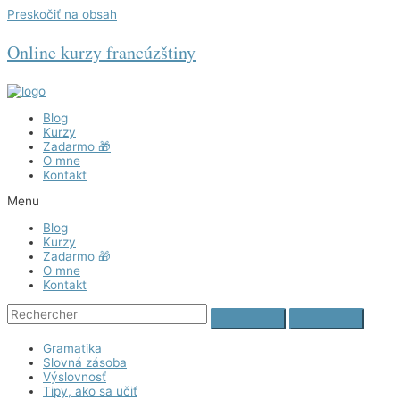
Preskočiť na obsah
Online kurzy francúzštiny
Blog
Kurzy
Zadarmo 🎁
O mne
Kontakt
Menu
Blog
Kurzy
Zadarmo 🎁
O mne
Kontakt
Gramatika
Slovná zásoba
Výslovnosť
Tipy, ako sa učiť