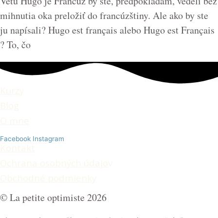
Vetu Hugo je Francúz by ste, predpokladám, vedeli bez
mihnutia oka preložiť do francúzštiny. Ale ako by ste
ju napísali? Hugo est français alebo Hugo est Français
? To, čo
Kurzy
Blog
O mne
Facebook
Instagram
Kontakt
Ochrana osobných údajo
v
Obchodné podmienky
© La petite optimiste 2026