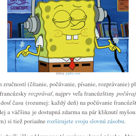
Zdroj:
giphy.com
 zručností (čítanie, počúvanie, písanie, rozprávanie) p
o francúzsky
rozprávať
, najprv veľa francúzštiny
počúvaj
v dosť času (rozumej: každý deň) na počúvanie francúzš
adej a väčšina je dostupná zdarma na pár kliknutí myšo
m) si tiež poriadne
rozširujete svoju slovnú zásobu
.