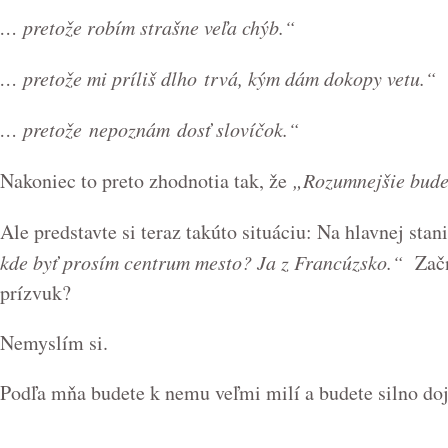
… pretože robím strašne veľa chýb.“
… pretože mi príliš dlho trvá, kým dám dokopy vetu.“
… pretože
nepoznám dosť slovíčok.“
Nakoniec to preto zhodnotia tak, že
„Rozumnejšie bude 
Ale predstavte si teraz takúto situáciu: Na hlavnej st
kde byť prosím centrum mesto? Ja z Francúzsko.“
Začn
prízvuk?
Nemyslím si.
Podľa mňa budete k nemu veľmi milí a budete silno doja