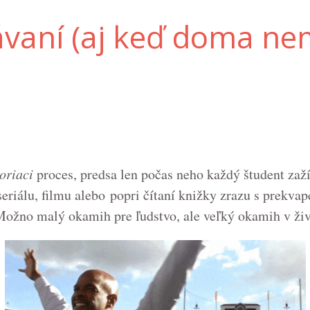
rávaní (aj keď doma n
oriaci
proces, predsa len počas neho každý študent zaží
, seriálu, filmu alebo popri čítaní knižky zrazu s prek
ožno malý okamih pre ľudstvo, ale veľký okamih v živo