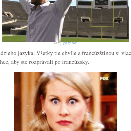
Zdroj:
giphy.com
eho jazyka. Všetky tie chvíle s francúzštinou si viac u
ce, aby ste rozprávali po francúzsky.