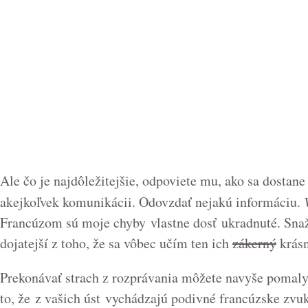
Ale čo je najdôležitejšie, odpoviete mu, ako sa dostane
akejkoľvek komunikácii. Odovzdať nejakú informáciu.
Francúzom sú moje chyby vlastne dosť ukradnuté. Snaži
dojatejší z toho, že sa vôbec učím ten ich
zákerný
krásn
Prekonávať strach z rozprávania môžete navyše pomaly a
to, že z vašich úst vychádzajú podivné francúzske zvuky