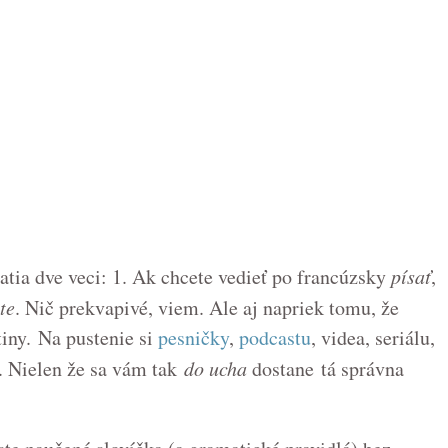
latia dve veci: 1. Ak chcete vedieť po francúzsky
písať
,
te
. Nič prekvapivé, viem. Ale aj napriek tomu, že
tiny. Na pustenie si
pesničky
,
podcastu
, videa, seriálu,
u. Nielen že sa vám tak
do ucha
dostane tá správna