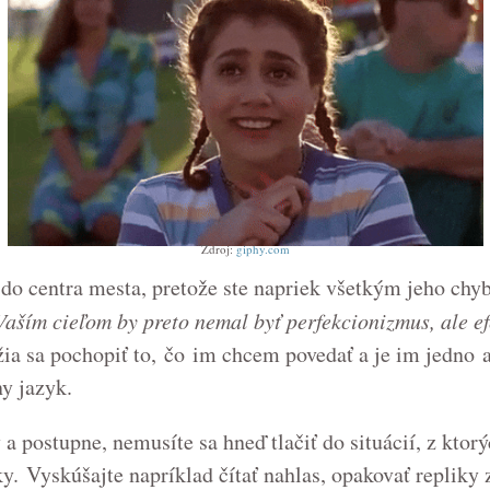
Zdroj:
giphy.com
 do centra mesta, pretože ste napriek všetkým jeho chyb
Vaším cieľom by preto nemal byť perfekcionizmus, ale e
a sa pochopiť to, čo im chcem povedať a je im jedno a
y jazyk.
 postupne, nemusíte sa hneď tlačiť do situácií, z ktorý
. Vyskúšajte napríklad čítať nahlas, opakovať repliky z