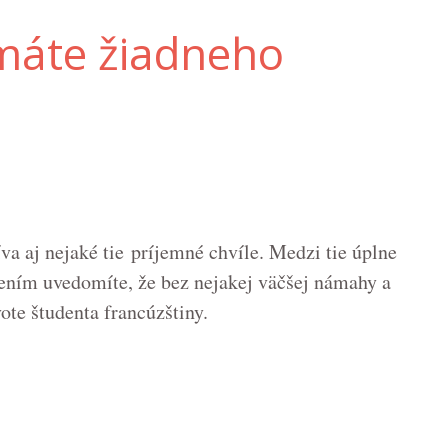
emáte žiadneho
va aj nejaké tie príjemné chvíle.
Medzi tie úplne
vapením uvedomíte, že bez nejakej väčšej námahy a
te študenta francúzštiny.