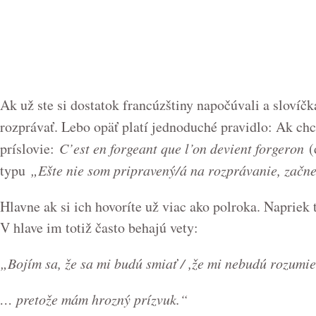
Ak už ste si dostatok francúzštiny napočúvali a slovíčka
rozprávať. Lebo opäť platí jednoduché pravidlo: Ak ch
príslovie:
C’est en forgeant que l’on devient forgeron
(
typu
„Ešte nie som pripravený/á na rozprávanie, začn
Hlavne ak si ich hovoríte už viac ako polroka. Naprie
V hlave im totiž často behajú vety:
„Bojím sa, že sa mi budú smiať / ,že mi nebudú rozumie
…
pretože mám hrozný prízvuk.“