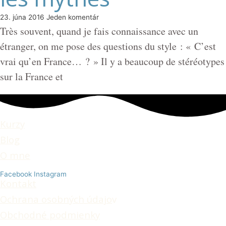
23. júna 2016
Jeden komentár
Très souvent, quand je fais connaissance avec un
étranger, on me pose des questions du style : « C’est
vrai qu’en France… ? » Il y a beaucoup de stéréotypes
sur la France et
Kurzy
Blog
O mne
Facebook
Instagram
Kontakt
Ochrana osobných údajo
v
Obchodné podmienky