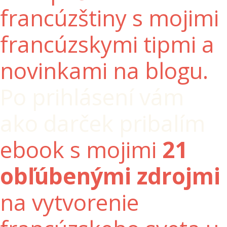
francúzštiny s mojimi
francúzskymi tipmi a
novinkami na blogu.
Po prihlásení vám
ako darček pribalím
ebook s mojimi
21
obľúbenými zdrojmi
na vytvorenie