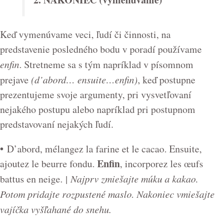
Keď vymenúvame veci, ľudí či činnosti, na
predstavenie posledného bodu v poradí používame
enfin
. Stretneme sa s tým napríklad v písomnom
prejave
(d’abord… ensuite…enfin)
, keď postupne
prezentujeme svoje argumenty, pri vysvetľovaní
nejakého postupu alebo napríklad pri postupnom
predstavovaní nejakých ľudí.
•
D’abord, mélangez la farine et le cacao. Ensuite,
Enfin
ajoutez le beurre fondu.
, incorporez les œufs
battus en neige.
| Najprv zmiešajte múku a kakao.
Potom pridajte rozpustené maslo. Nakoniec vmiešajte
vajíčka vyšľahané do snehu.