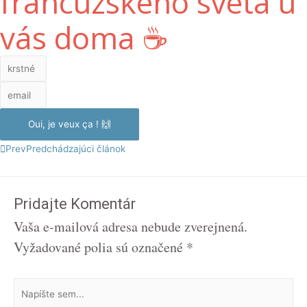
francúzskeho sveta u
vás doma ☕️
Oui, je veux ça ! 🙌
Prev
Predchádzajúci článok
Pridajte Komentár
Vaša e-mailová adresa nebude zverejnená.
Vyžadované polia sú označené
*
Napíšte
sem...