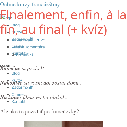
Online kurzy francúzštiny
Finalement, enfin, à la
fin, au final (+ kvíz)
Blog
Kurzy
Zadarmo 🎁
1 februára, 2025
O mne
Žiadne komentáre
Kontakt
Gramatika
Menu
Konečne
si prišiel!
Blog
Kurzy
Nakoniec
sa rozhodol zostať doma.
Zadarmo 🎁
O mne
Na konci
filmu všetci plakali.
Kontakt
Ale ako to povedať po francúzsky?