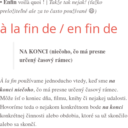
•
Enfin
voilà quoi !
| Takže tak nejak! (ťažko
preložiteľné ale za to často používané
😄
)
à la fin de / en fin de
NA KONCI (niečoho, čo má presne
určený časový rámec)
na
À la fin p
oužívame jednoducho vtedy, keď sme
konci niečoho
, čo má presne určený časový rámec.
Môže ísť o koniec dňa, filmu, knihy či nejakej udalosti.
na konci
Hovoríme teda o nejakom konkrétnom bode
konkrétnej činnosti alebo obdobia, ktoré sa už skončilo
alebo sa skončí.