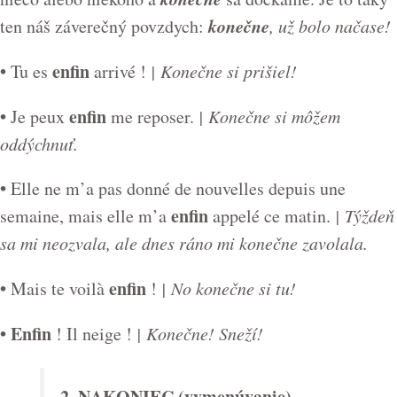
konečne
ten náš záverečný povzdych:
, už bolo načase!
•
enfin
Tu es
arrivé !
| Konečne si prišiel!
•
enfin
Je peux
me reposer.
| Konečne si môžem
oddýchnuť.
•
Elle ne m’a pas donné de nouvelles depuis une
enfin
semaine, mais elle m’a
appelé ce matin.
| Týždeň
sa mi neozvala, ale dnes ráno mi konečne zavolala.
•
enfin
Mais te voilà
!
| No konečne si tu!
•
Enfin
! Il neige !
| Konečne! Sneží!
2. NAKONIEC (vymenúvanie)