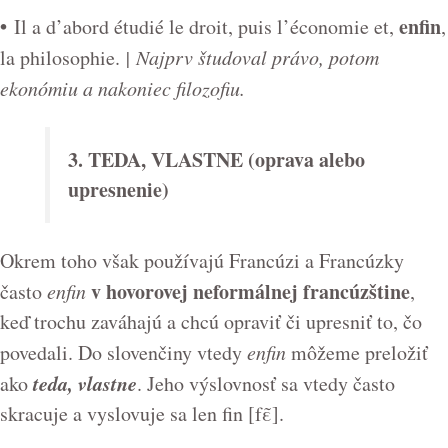
•
enfin
Il a d’abord étudié le droit, puis l’économie et,
,
la philosophie.
| Najprv študoval právo, potom
ekonómiu a nakoniec filozofiu.
3. TEDA, VLASTNE (oprava alebo
upresnenie)
Okrem toho však používajú Francúzi a Francúzky
v hovorovej neformálnej francúzštine
často
enfin
,
keď trochu zaváhajú a chcú opraviť či upresniť to, čo
povedali. Do slovenčiny vtedy
enfin
môžeme preložiť
teda, vlastne
ako
. Jeho výslovnosť sa vtedy často
skracuje a vyslovuje sa len fin
[fε̃].