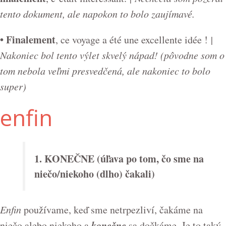
tento dokument, ale napokon to bolo zaujímavé.
• Finalement
, ce voyage a été une excellente idée !
|
Nakoniec bol tento výlet skvelý nápad! (pôvodne som o
tom nebola veľmi presvedčená, ale nakoniec to bolo
super)
enfin
1. KONEČNE (úľava po tom, čo sme na
niečo/niekoho (dlho) čakali)
Enfin
používame, keď sme netrpezliví, čakáme na
konečne
niečo alebo niekoho a
sa dočkáme. Je to taký