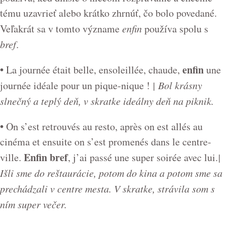
tému uzavrieť alebo krátko zhrnúť, čo bolo povedané.
Veľakrát sa v tomto význame
enfin
používa spolu s
bref
.
•
enfin
La journée était belle, ensoleillée, chaude,
une
journée idéale pour un pique-nique !
| Bol krásny
slnečný a teplý deň, v skratke ideálny deň na piknik.
•
On s’est retrouvés au resto, après on est allés au
cinéma et ensuite on s’est promenés dans le centre-
Enfin bref
ville.
, j’ai passé une super soirée avec lui.
|
Išli sme do reštaurácie, potom do kina a potom sme sa
prechádzali v centre mesta. V skratke, strávila som s
ním super večer.