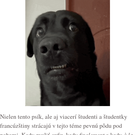
Nielen tento psík, ale aj viacerí študenti a študentky
francúzštiny strácajú v tejto téme pevnú pôdu pod
nohami. Kedy zvoliť
enfin
, kedy
finalement
a kedy
à la