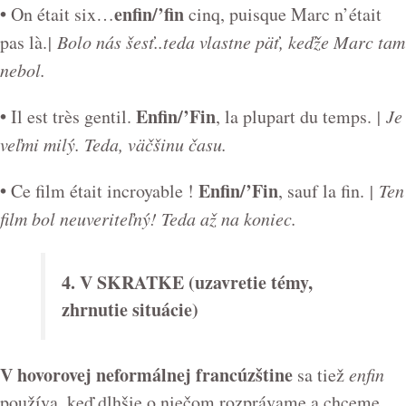
•
enfin/’fin
On était six…
cinq, puisque Marc n’était
pas là.
| Bolo nás šesť..teda vlastne päť, keďže Marc tam
nebol.
•
Enfin/’Fin
Il est très gentil.
, la plupart du temps.
| Je
veľmi milý. Teda, väčšinu času.
•
Enfin/’Fin
Ce film était incroyable !
, sauf la fin.
| Ten
film bol neuveriteľný! Teda až na koniec.
4. V SKRATKE (uzavretie témy,
zhrnutie situácie)
V hovorovej neformálnej francúzštine
sa tiež
enfin
používa, keď dlhšie o niečom rozprávame a chceme