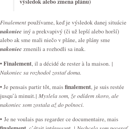
výsledok alebo zmena plánu)
Finalement
používame, keď je výsledok danej situácie
nakoniec
iný a prekvapivý (či už lepší alebo horší)
alebo ak sme mali niečo v pláne, ale plány sme
nakoniec
zmenili a rozhodli sa inak.
• Finalement
, il a décidé de rester à la maison.
|
Nakoniec sa rozhodol zostať doma.
•
finalement
Je pensais partir tôt, mais
, je suis restée
jusqu’à minuit.
| Myslela som, že odídem skoro, ale
nakoniec som zostala až do polnoci.
•
Je ne voulais pas regarder ce documentaire, mais
finalement
, c’était intéressant.
| Nechcela som pozerať