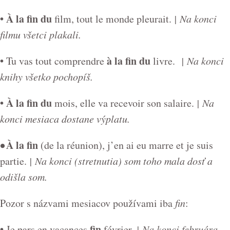
•
À la fin du
film, tout le monde pleurait.
| Na konci
filmu všetci plakali.
•
à la fin du
Tu vas tout comprendre
livre.
| Na konci
knihy všetko pochopíš.
• À la fin du
mois, elle va recevoir son salaire.
| Na
konci mesiaca dostane výplatu.
•
À la fin
(de la réunion), j’en ai eu marre et je suis
partie.
| Na konci (stretnutia) som toho mala dosť a
odišla som.
Pozor s názvami mesiacov používami iba
fin
:
•
fin
Je pars en vacances
février.
| Na konci februára