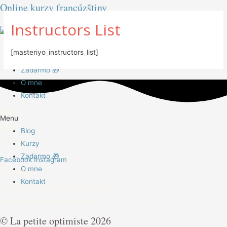
Online kurzy francúzštiny
Instructors List
Blog
[masteriyo_instructors_list]
Kurzy
Zadarmo 🎁
O mne
Kontakt
Kurzy
Menu
Blog
Blog
O mne
Kurzy
Zadarmo 🎁
Facebook
Instagram
Kontakt
O mne
Kontakt
Ochrana osobných údajo
v
Obchodné podmienky
© La petite optimiste 2026