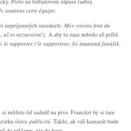
icky. Preto na futbalovom zápase radšej
e soutiens cette équipe.
pri nepríjemných susedoch:
Mes voisins font du
k, už to neznesiem!).
A aby to zase nebolo až príliš
ko
le supporter / le supporteur
, čo znamená
fanúšik
.
 môžete ísť sadnúť na pivo. Francúzi by si tam
kratka slova
publicité
. Takže, ak váš kamarát bude
obiť do reklamy, nie do baru.