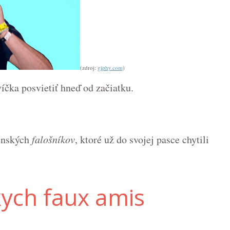
(zdroj:
giphy.com
)
víčka posvietiť hneď od začiatku.
venských
falošníkov
, ktoré už do svojej pasce chytili
kych faux amis