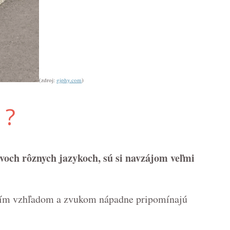
(zdroj:
giphy.com
)
 ?
dvoch rôznych jazykoch, sú si navzájom veľmi
vojím vzhľadom a zvukom nápadne pripomínajú