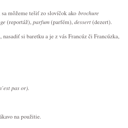
k sa môžeme tešiť zo slovíčok ako
brochure
age
(reportáž),
parfum
(parfém),
dessert
(dezert).
 nasadiť si baretku a je z vás Francúz či Francúzka,
n’est pas or
).
ákavo na použitie.