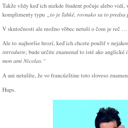
Takže vždy keď ich niekde študent počuje alebo vidí, v
komplimenty typu
„to je ľahké, rovnako sa to predsa 
V skutočnosti ale možno vôbec netuší o čom je reč …
Ale to najhoršie hrozí, keď ich chcete použiť v nejak
introduire
, bude určite znamenať to isté ako anglické
i
mon ami Nicolas.“
A ani netušíte, že vo francúzštine toto sloveso zname
Hups.