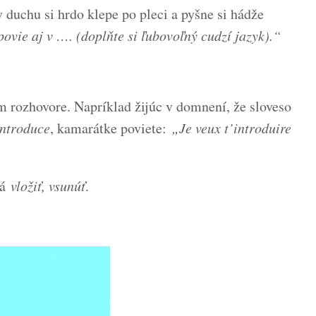
 duchu si hrdo klepe po pleci a pyšne si hádže
povie aj v …. (doplňte si ľubovoľný cudzí jazyk).“
om rozhovore. Napríklad žijúc v domnení, že sloveso
ntroduce
, kamarátke poviete:
„Je veux t’introduire
ná
vložiť, vsunúť
.