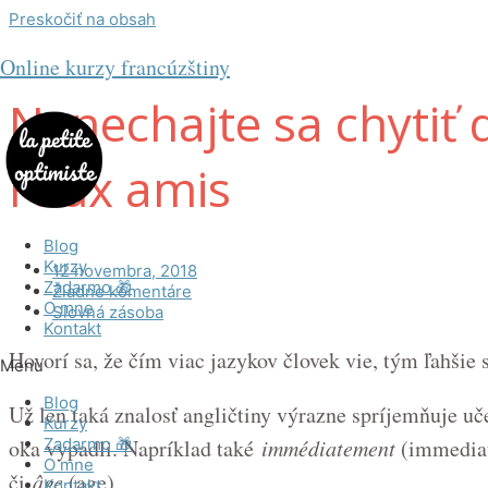
Preskočiť na obsah
Online kurzy francúzštiny
Nenechajte sa chytiť
Faux amis
Blog
Kurzy
12 novembra, 2018
Zadarmo 🎁
Žiadne komentáre
O mne
Slovná zásoba
Kontakt
Hovorí sa, že čím viac jazykov človek vie, tým ľahšie 
Menu
Blog
Už len taká znalosť angličtiny výrazne spríjemňuje uče
Kurzy
Zadarmo 🎁
oka vypadli. Napríklad také
immédiatement
(immedia
O mne
či
âge
(age).
Kontakt