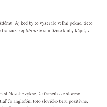
ždému. Aj keď by to vyzeralo veľmi pekne, tieto
o francúzskej
librairie
si môžete knihy kúpiť, v
ým si človek zvykne, že francúzske sloveso
atiaľ čo anglofóni toto slovíčko berú pozitívne,