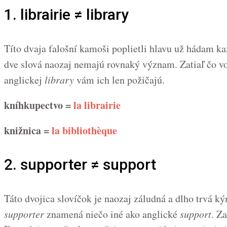
1. librairie ≠ library
Títo dvaja falošní kamoši poplietli hlavu už hádam ka
dve slová naozaj nemajú rovnaký význam. Zatiaľ čo v
anglickej
library
vám ich len požičajú.
kníhkupectvo =
la librairie
knižnica =
la bibliothèque
2. supporter ≠ support
Táto dvojica slovíčok je naozaj záludná a dlho trvá k
supporter
znamená niečo iné ako anglické
support
. Z