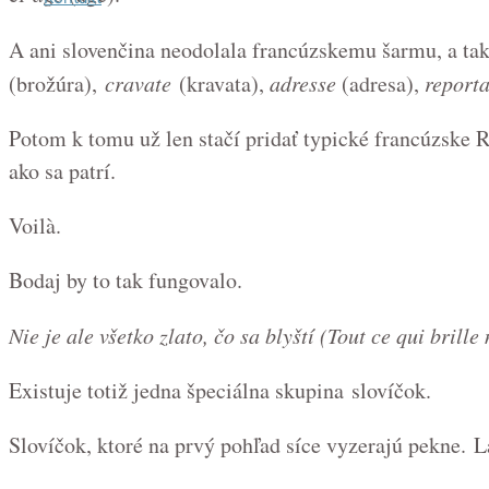
A ani s
lovenčina neodolala francúzskemu šarmu, a ta
(brožúra),
cravate
(kravata),
adresse
(adresa),
report
Potom k tomu už len stačí pridať typické francúzske R,
ako sa patrí.
Voilà.
Bodaj by to tak fungovalo.
Nie je ale všetko zlato, čo sa blyští (
Tout ce qui brille 
Existuje totiž jedna špeciálna skupina
slovíčok.
Slovíčok, ktoré na prvý pohľad síce vyzerajú pekne.
L