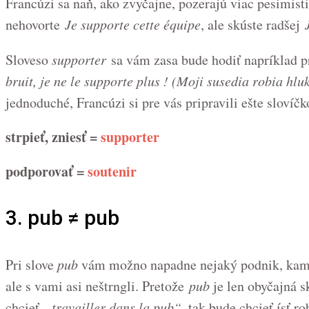
Francúzi sa naň, ako zvyčajne, pozerajú viac pesimist
nehovorte
Je supporte cette équipe
, ale skúste radšej
J
Sloveso
supporter
sa vám zasa bude hodiť napríklad 
bruit, je ne le supporte plus ! (Moji susedia robia hlu
jednoduché, Francúzi si pre vás pripravili ešte slovíč
strpieť, zniesť =
supporter
podporovať =
soutenir
3. pub ≠ pub
Pri slove
pub
vám možno napadne nejaký podnik, kam si
ale s vami asi neštrngli. Pretože
pub
je len obyčajná s
chcieť
„travailler dans la pub“
, tak bude chcieť ísť r