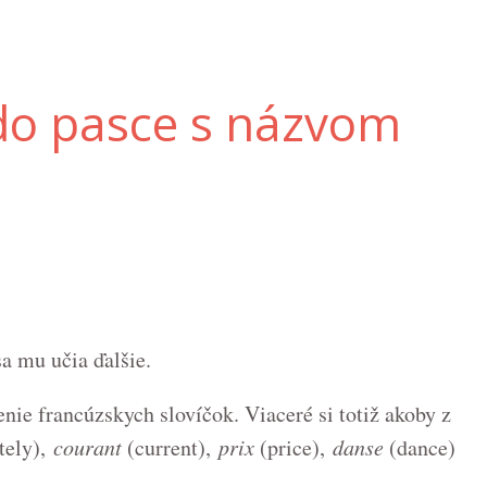
 do pasce s názvom
sa mu učia ďalšie.
nie francúzskych slovíčok. Viaceré si totiž akoby z
tely),
courant
(current),
prix
(price),
danse
(dance)