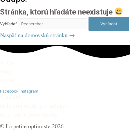
Stránka, ktorú hľadáte neexistuje
Vyhľadať
Vyhľadať
Naspäť na domovskú stránku →
Kurzy
Blog
O mne
Facebook
Instagram
Kontakt
Ochrana osobných údajo
v
Obchodné podmienky
© La petite optimiste 2026