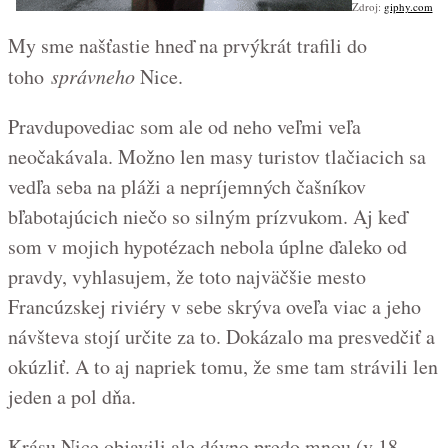
Zdroj:
giphy.com
My sme našťastie hneď na prvýkrát trafili do
toho
správneho
Nice.
Pravdupovediac som ale od neho veľmi veľa
neočakávala. Možno len masy turistov tlačiacich sa
vedľa seba na pláži a nepríjemných čašníkov
bľabotajúcich niečo so silným prízvukom. Aj keď
som v mojich hypotézach nebola úplne ďaleko od
pravdy, vyhlasujem, že toto najväčšie mesto
Francúzskej riviéry v sebe skrýva oveľa viac a jeho
návšteva stojí určite za to. Dokázalo ma presvedčiť a
okúzliť. A to aj napriek tomu, že sme tam strávili len
jeden a pol dňa.
Krásu Nice objavili ale dávno predo mnou (v 18.