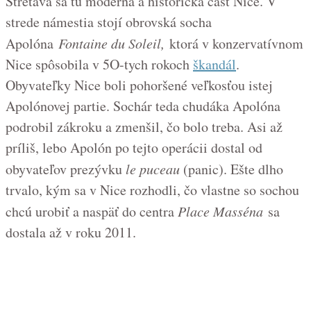
Stretáva sa tu moderná a historická časť Nice. V
strede námestia stojí obrovská socha
Apolóna
Fontaine du Soleil,
ktorá v konzervatívnom
Nice spôsobila v 5O-tych rokoch
škandál
.
Obyvateľky Nice boli pohoršené veľkosťou istej
Apolónovej partie. Sochár teda chudáka Apolóna
podrobil zákroku a zmenšil, čo bolo treba. Asi až
príliš, lebo Apolón po tejto operácii dostal od
obyvateľov prezývku
le puceau
(panic). Ešte dlho
trvalo, kým sa v Nice rozhodli, čo vlastne so sochou
chcú urobiť a naspäť do centra
Place Masséna
sa
dostala až v roku 2011.