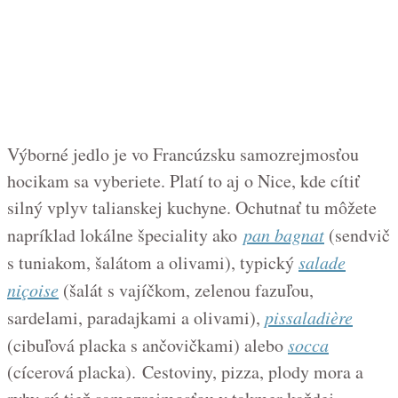
Výborné jedlo je vo Francúzsku samozrejmosťou
hocikam sa vyberiete. Platí to aj o Nice, kde cítiť
silný vplyv talianskej kuchyne. Ochutnať tu môžete
napríklad lokálne špeciality ako
pan bagnat
(sendvič
s tuniakom, šalátom a olivami), typický
salade
niçoise
(šalát s vajíčkom, zelenou fazuľou,
sardelami, paradajkami a olivami),
pissaladière
(cibuľová placka s ančovičkami) alebo
socca
(cícerová placka). Cestoviny, pizza, plody mora a