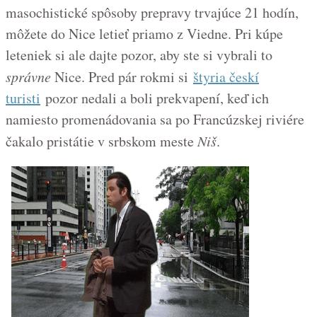
masochistické spôsoby prepravy trvajúce 21 hodín,
môžete do Nice letieť priamo z Viedne. Pri kúpe
leteniek si ale dajte pozor, aby ste si vybrali to
správne
Nice. Pred pár rokmi si
štyria českí
turisti
pozor nedali a boli prekvapení, keď ich
namiesto promenádovania sa po Francúzskej riviére
čakalo pristátie v srbskom meste
Niš
.