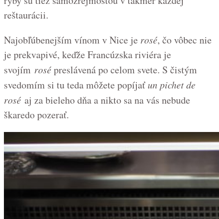
ryby sú tiež samozrejmosťou v takmer každej
reštaurácii.
Najobľúbenejším vínom v Nice je
rosé
, čo vôbec nie
je prekvapivé, keďže Francúzska riviéra je
svojím
rosé
preslávená po celom svete. S čistým
svedomím si tu teda môžete popíjať
un pichet de
rosé
aj za bieleho dňa a nikto sa na vás nebude
škaredo pozerať.