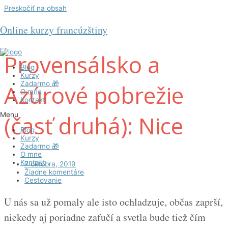
Preskočiť na obsah
Online kurzy francúzštiny
Provensálsko a
Blog
Kurzy
Zadarmo 🎁
Azúrové pobrežie
O mne
Kontakt
(časť druhá): Nice
Menu
Blog
Kurzy
Zadarmo 🎁
O mne
Kontakt
7 októbra, 2019
Žiadne komentáre
Cestovanie
U nás sa už pomaly ale isto ochladzuje, občas zaprší,
niekedy aj poriadne zafučí a svetla bude tiež čím