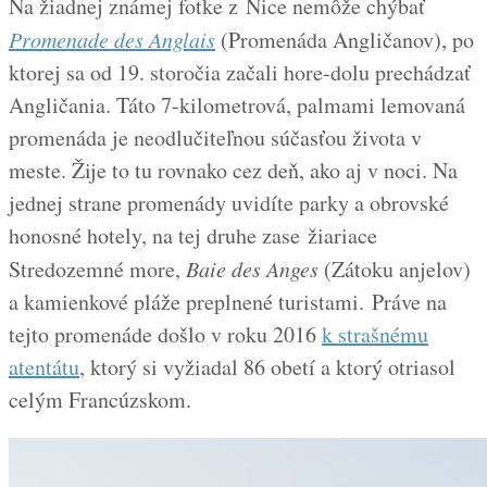
Na žiadnej známej fotke z Nice nemôže chýbať
Promenade des Anglais
(Promenáda Angličanov), po
ktorej sa od 19. storočia začali hore-dolu prechádzať
Angličania. Táto 7-kilometrová, palmami lemovaná
promenáda je neodlučiteľnou súčasťou života v
meste. Žije to tu rovnako cez deň, ako aj v noci. Na
jednej strane promenády uvidíte parky a obrovské
honosné hotely, na tej druhe zase žiariace
Stredozemné more,
Baie des Anges
(Zátoku anjelov)
a kamienkové pláže preplnené turistami. Práve na
tejto promenáde došlo v roku 2016
k strašnému
atentátu
, ktorý si vyžiadal 86 obetí a ktorý otriasol
celým Francúzskom.