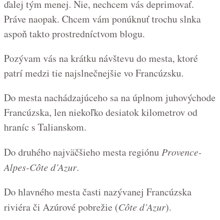
ďalej tým menej. Nie, nechcem vás deprimovať.
Práve naopak. Chcem vám ponúknuť trochu slnka
aspoň takto prostredníctvom blogu.
Pozývam vás na krátku návštevu do mesta, ktoré
patrí medzi tie najslnečnejšie vo Francúzsku.
Do mesta nachádzajúceho sa na úplnom juhovýchode
Francúzska, len niekoľko desiatok kilometrov od
hraníc s Talianskom.
Do druhého najväčšieho mesta regiónu
Provence-
Alpes-Côte d’Azur
.
Do hlavného mesta časti nazývanej Francúzska
riviéra či Azúrové pobrežie (
Côte d’Azur
).