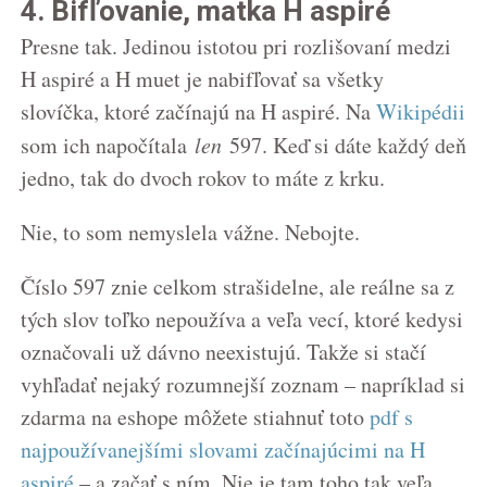
4. Bifľovanie, matka H aspiré
Presne tak. Jedinou istotou pri rozlišovaní medzi
H aspiré a H muet je nabifľovať sa všetky
slovíčka, ktoré začínajú na H aspiré. Na
Wikipédii
som ich napočítala
len
597. Keď si dáte každý deň
jedno, tak do dvoch rokov to máte z krku.
Nie, to som nemyslela vážne. Nebojte.
Číslo 597 znie celkom strašidelne, ale reálne sa z
tých slov toľko nepoužíva a veľa vecí, ktoré kedysi
označovali už dávno neexistujú. Takže si stačí
vyhľadať nejaký rozumnejší zoznam – napríklad si
zdarma na eshope môžete stiahnuť toto
pdf s
najpoužívanejšími slovami začínajúcimi na H
aspiré
– a začať s ním. Nie je tam toho tak veľa,