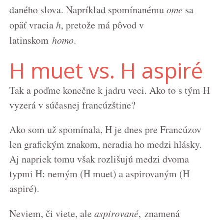
daného slova. Napríklad spomínanému
ome
sa
opäť vracia
h
, pretože má pôvod v
latinskom
homo
.
H muet vs. H aspiré
Tak a poďme konečne k jadru veci. Ako to s tým H
vyzerá v súčasnej francúzštine?
Ako som už spomínala, H je dnes pre Francúzov
len grafickým znakom, neradia ho medzi hlásky.
Aj napriek tomu však rozlišujú medzi dvoma
typmi H: nemým (H muet) a aspirovaným (H
aspiré).
Neviem, či viete, ale
aspirované
, znamená