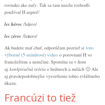
rovnako ako
nuly
. Tak sa tam nasilu rozhodli
používať H aspiré!
les héros
|
/le
ero/
les zéros
z
/le
ero/
Ak budete mať chuť, odporúčam pozrieť si
toto
výborné (5-minútové) video
o porovnaní H vo
francúzštine a nemčine. Spomína sa v ňom
aj
konšpiračná teória
o hrdinoch a nulách 🙂 Ale
aj pravdepodobnejšie vysvetlenie tohto zvláštneho
úkazu.
Francúzi to tiež