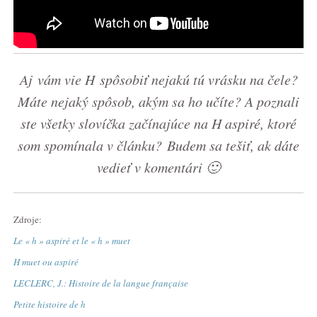
Aj vám vie H spôsobiť nejakú tú vrásku na čele?
Máte nejaký spôsob, akým sa ho učíte? A poznali
ste všetky slovíčka začínajúce na H aspiré, ktoré
som spomínala v článku? Budem sa tešiť, ak dáte
vedieť v komentári 🙂
Zdroje:
Le « h » aspiré et le « h » muet
H muet ou aspiré
LECLERC, J.: Histoire de la langue française
Petite histoire de h