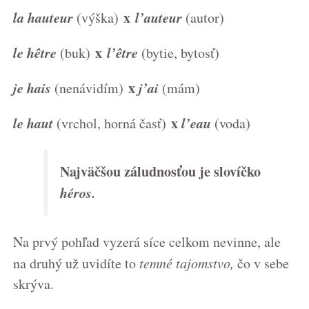
la hauteur
x
l’auteur
(výška)
(autor)
le hêtre
x
l’être
(buk)
(bytie, bytosť)
je hais
x
j’ai
(nenávidím)
(mám)
le haut
x
l’eau
(vrchol, horná časť)
(voda)
Najväčšou záludnosťou je slovíčko
héros.
Na prvý pohľad vyzerá síce celkom nevinne, ale
na druhý už uvidíte to
temné tajomstvo,
čo v sebe
skrýva.