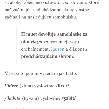
sa akoby vôbec neexistovalo a so slovami, ktoré
naň začínajú, zaobchádzame akoby vlastne
začínali na nasledujúcu samohlásku.
H muet dovoľuje
samohláske za
ním
viazať sa
(rozumej tvoriť
s
enchaînement,
liaison
a élision)
predchádzajúcim slovom.
V praxi to potom vyzerá nejak takto:
l’hiver
/livεr/
(zima) vyslovíme
j’habite
/ʒabit
/
(bývam) vyslovíme