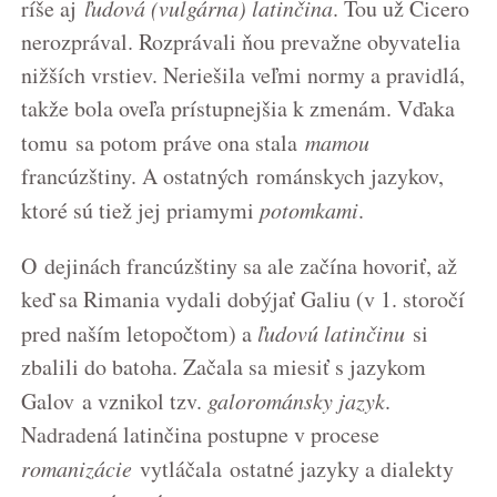
ríše aj
ľudová (vulgárna) latinčina
. Tou už Cicero
nerozprával. Rozprávali ňou prevažne obyvatelia
nižších vrstiev. Neriešila veľmi normy a pravidlá,
takže bola oveľa prístupnejšia k zmenám. Vďaka
tomu sa potom práve ona stala
mamou
francúzštiny. A ostatných románskych jazykov,
ktoré sú tiež jej priamymi
potomkami
.
O dejinách francúzštiny sa ale začína hovoriť, až
keď sa Rimania vydali dobýjať Galiu (v 1. storočí
pred naším letopočtom) a
ľudovú latinčinu
si
zbalili do batoha. Začala sa miesiť s jazykom
Galov a vznikol tzv.
galorománsky jazyk
.
Nadradená latinčina postupne v procese
romanizácie
vytláčala ostatné jazyky a dialekty