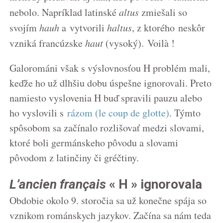
nebolo. Napríklad latinské
altus
zmiešali so
svojím
hauh
a vytvorili
haltus
, z ktorého neskôr
vzniká francúzske
haut
(vysoký). Voilà !
Galorománi však s výslovnosťou H problém mali,
keďže ho už dlhšiu dobu úspešne ignorovali. Preto
namiesto vyslovenia H buď spravili pauzu alebo
ho vyslovili s
rázom (le coup de glotte)
. Týmto
spôsobom sa začínalo rozlišovať medzi slovami,
ktoré boli germánskeho pôvodu a slovami
pôvodom z latinčiny či gréčtiny.
L’ancien français
« H » ignorovala
Obdobie okolo 9. storočia sa už konečne spája so
vznikom románskych jazykov. Začína sa nám teda