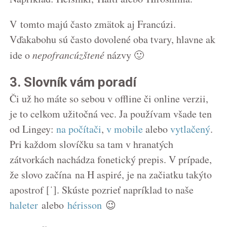
V tomto majú často zmätok aj Francúzi.
Vďakabohu sú často dovolené oba tvary, hlavne ak
ide o
nepofrancúzštené
názvy 🙂
3. Slovník vám poradí
Či už ho máte so sebou v offline či online verzii,
je to celkom užitočná vec. Ja používam všade ten
od Lingey:
na počítači
,
v mobile
alebo
vytlačený
.
Pri každom slovíčku sa tam v hranatých
zátvorkách nachádza fonetický prepis. V prípade,
že slovo začína na H aspiré, je na začiatku takýto
apostrof
[ˈ]
. Skúste pozrieť napríklad to naše
haleter
alebo
hérisson
😉