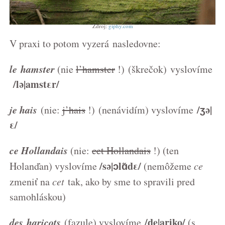
Zdroj:
giphy.com
V praxi to potom vyzerá nasledovne:
le hamster
(nie
l’hamster
!) (škrečok) vyslovíme
/lə|amstεr/
je hais
/ʒə|
(nie:
j’hais
!) (nenávidím) vyslovíme
ε
/
ce Hollandais
(nie:
cet Hollandais
!) (ten
/sə|ɔlɑ̃dε/
Holanďan) vyslovíme
(nemôžeme
ce
zmeniť na
cet
tak, ako by sme to spravili pred
samohláskou)
des haricots
/de|ariko/
(fazule) vyslovíme
(s