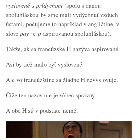
vyslovené s prídychom
(spolu s danou
spoluhláskou by sme mali vydýchnuť vzduch
ústami, počujeme to napríklad v angličtine, v
slove
pay
je
p
aspirovanou spoluhláskou).
Takže, ak sa francúzske H nazýva aspirované.
Asi by tiež malo byť vyslovené.
Ale vo francúzštine sa žiadne H nevyslovuje.
Čiže ten názov nie je vôbec správny.
A obe H sú v podstate nemé.