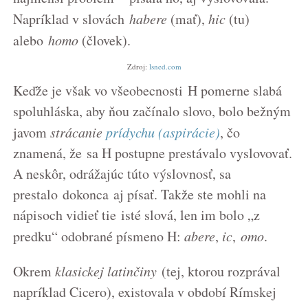
Napríklad v slovách
habere
(mať),
hic
(tu)
alebo
homo
(človek).
Zdroj:
lsned.com
Keďže je však vo všeobecnosti H pomerne slabá
spoluhláska, aby ňou začínalo slovo, bolo bežným
javom
strácanie
prídychu (aspirácie)
, čo
znamená, že sa H postupne prestávalo vyslovovať.
A neskôr, odrážajúc túto výslovnosť, sa
prestalo dokonca aj písať. Takže ste mohli na
nápisoch vidieť tie isté slová, len im bolo „z
predku“ odobrané písmeno H:
abere
,
ic
,
omo
.
Okrem
klasickej latinčiny
(tej, ktorou rozprával
napríklad Cicero), existovala v období Rímskej