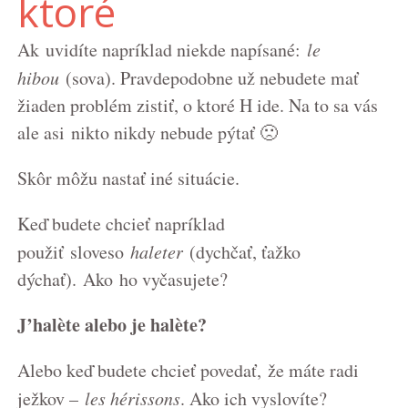
ktoré
Ak uvidíte napríklad niekde napísané:
le
hibou
(sova). Pravdepodobne už nebudete mať
žiaden problém zistiť, o ktoré H ide. Na to sa vás
ale asi nikto nikdy nebude pýtať 🙁
Skôr môžu nastať iné situácie.
Keď budete chcieť napríklad
použiť sloveso
haleter
(dychčať, ťažko
dýchať). Ako ho vyčasujete?
J’halète alebo je halète?
Alebo keď budete chcieť povedať, že máte radi
ježkov –
les hérissons
. Ako ich vyslovíte?