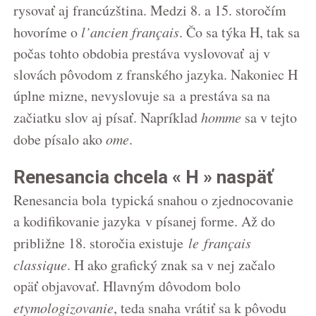
rysovať aj francúzština. Medzi 8. a 15. storočím
hovoríme o
l’ancien français
. Čo sa týka H, tak sa
počas tohto obdobia prestáva vyslovovať aj v
slovách pôvodom z franského jazyka. Nakoniec H
úplne mizne, nevyslovuje sa a prestáva sa na
začiatku slov aj písať. Napríklad
homme
sa v tejto
dobe písalo ako
ome
.
Renesancia chcela « H » naspäť
Renesancia bola typická snahou o zjednocovanie
a kodifikovanie jazyka v písanej forme. Až do
približne 18. storočia existuje
le français
classique
. H ako grafický znak sa v nej začalo
opäť objavovať. Hlavným dôvodom bolo
etymologizovanie
, teda snaha vrátiť sa k pôvodu