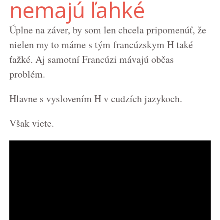
nemajú ľahké
Úplne na záver, by som len chcela pripomenúť, že
nielen my to máme s tým francúzskym H také
ťažké. Aj samotní Francúzi mávajú občas
problém.
Hlavne s vyslovením H v cudzích jazykoch.
Však viete.