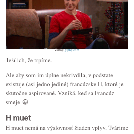
Zdroj:
giphy.com
Teší ich, že trpíme.
Ale aby som im úplne nekrivdila, v podstate
existuje (asi jedno jediné) francúzske H, ktoré je
skutočne aspirované. Vzniká, keď sa Francúz
smeje 😀
H muet
H muet nemá na výslovnosť žiaden vplyv. Tvárime