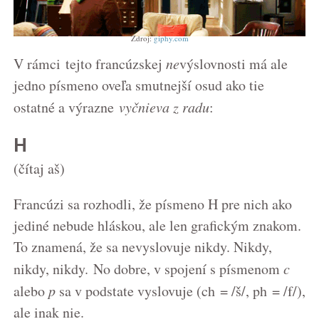
Zdroj:
giphy.com
V rámci tejto francúzskej
ne
výslovnosti má ale
jedno písmeno oveľa smutnejší osud ako tie
ostatné a výrazne
vyčnieva z radu
:
H
(čítaj aš)
Francúzi sa rozhodli, že písmeno H pre nich ako
jediné nebude hláskou, ale len grafickým znakom.
To znamená, že sa nevyslovuje nikdy. Nikdy,
nikdy, nikdy. No dobre, v spojení s písmenom
c
alebo
p
sa v podstate vyslovuje (ch = /š/, ph = /f/),
ale inak nie.