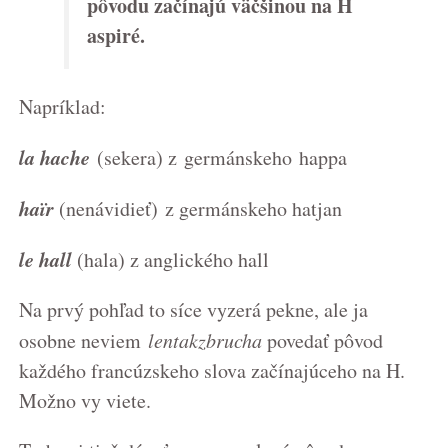
pôvodu začínajú väčšinou na H
aspiré.
Napríklad:
la hache
(sekera) z germánskeho happa
haïr
(nenávidieť)
z germánskeho hatjan
le hall
(hala) z anglického hall
Na prvý pohľad to síce vyzerá pekne, ale ja
osobne neviem
lentakzbrucha
povedať pôvod
každého francúzskeho slova začínajúceho na H.
Možno vy viete.