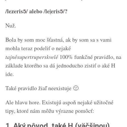
/lezerisɔ̃/ alebo /le|erisɔ̃/?
Nuž.
Bola by som moc šťastná, ak by som sa s vami
mohla teraz podeliť o nejaké
tajnésupertruperskvelé
100% funkčné pravidlo, na
základe ktorého sa dá jednoducho zistiť o aké H
ide.
Také pravidlo žiaľ neexistuje 🙁
Ale hlavu hore. Existujú aspoň nejaké užitočné
tipy, ktoré nám môžu výrazne pomôcť:
1. Aký pôvod, také H (väčšinou)