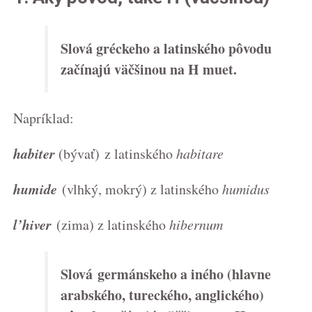
Slová gréckeho a latinského pôvodu
začínajú väčšinou na H muet.
Napríklad:
habiter
(bývať)
z latinského
habitare
humide
(vlhký, mokrý) z latinského
humidus
l’hiver
(zima) z latinského
hibernum
Slová germánskeho a iného (hlavne
arabského, tureckého, anglického)