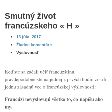
Online kurzy francúzštiny
Smutný život
Blog
francúzskeho « H »
Kurzy
Zadarmo 🎁
13 júla, 2017
O mne
Žiadne komentáre
Kontakt
Výslovnosť
Menu
Blog
Keď ste sa začali učiť francúzštinu,
Kurzy
Zadarmo 🎁
pravdepodobne ste na jednej z prvých hodín zistili
O mne
jednu zásadnú vec o francúzskej výslovnosti:
Kontakt
Francúzi nevyslovujú všetko to, čo napíšu ako
my.