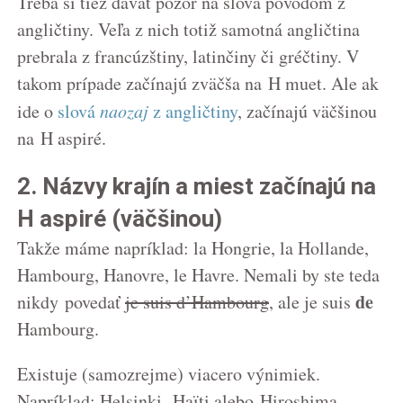
Treba si tiež dávať pozor na slová pôvodom z
angličtiny. Veľa z nich totiž samotná angličtina
prebrala z francúzštiny, latinčiny či gréčtiny. V
takom prípade začínajú zväčša na H muet. Ale ak
ide o
slová
naozaj
z angličtiny
, začínajú väčšinou
na H aspiré.
2. Názvy krajín a miest začínajú na
H aspiré (väčšinou)
Takže máme napríklad: la Hongrie, la Hollande,
Hambourg, Hanovre, le Havre. Nemali by ste teda
de
nikdy povedať
je suis d’Hambourg
, ale je suis
Hambourg.
Existuje (samozrejme) viacero výnimiek.
Napríklad: Helsinki, Haïti alebo Hiroshima.