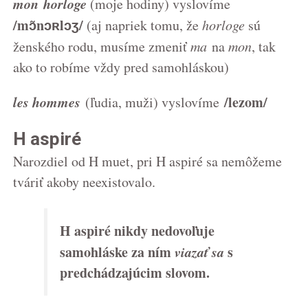
mon horloge
(moje hodiny) vyslovíme
/mɔ̃nɔʀlɔʒ/
(aj napriek tomu, že
horloge
sú
ženského rodu, musíme zmeniť
ma
na
mon
, tak
ako to robíme vždy pred samohláskou)
les hommes
/lezom/
(ľudia, muži) vyslovíme
H aspiré
Narozdiel od H muet, pri H aspiré sa nemôžeme
tváriť akoby neexistovalo.
H aspiré
nikdy nedovoľuje
samohláske za ním
viazať sa
s
predchádzajúcim slovom.