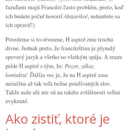
fazuľami majú Francúzi často problém, preto, keď
z
ich budete počuť hovoriť
/de
ariko/
, nehanbite sa
ich opraviť!)
Povedzme si to otvorene, H aspiré znie trochu
divne. Jednak preto, že francúzština je plynulý
spevavý jazyk a všetko so všetkým spája. A zrazu
príde H aspiré s tým, že:
Pozor, zákaz
kontaktu!
Ďalšia vec je, že na H aspiré zase
nezačína až tak veľa bežne používaných slov.
Takže naše uši nie sú na takéto zvláštnosti veľmi
zvyknuté.
Ako zistiť, ktoré je