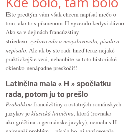
Kde bolo, tam bolo
Ešte predtým vám však chcem napísať niečo o
tom, ako to s písmenom H vyzeralo kedysi dávno.
Ako sa v dejinách francúzštiny
striedavo
vyslovovalo a nevyslovovalo, písalo a
nepísalo
. Ale ak by ste radi hneď teraz nejaké
praktickejšie veci, nehanbite sa toto historické
okienko nenápadne preskočiť!
Latinčina mala « H » spočiatku
rada, potom ju to prešlo
Prababkou
francúzštiny a ostatných románskych
jazykov je
klasická latinčina
, ktorá (rovnako
ako gréčtina a germánske jazyky), nemala s H
najmenší problém – písala ho, aj vyslovovala.