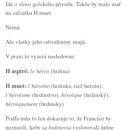
Ide o slovo gréckeho pôvodu. Takže by malo mať
na začiatku H muet.
Nemá.
Ale všetky jeho odvodeniny majú.
V praxi to vyzerá nasledovne:
H aspiré:
le héros
(hrdina)
H muet:
l’héroïne
(hrdinka, tiež heroín),
l’héroïsme
(hrdinstvo),
héroïque
(hrdinský),
héroïquement
(hrdinsky)
Podľa mňa to len dokazuje to, že Francúzi by
nezniesli, keby sa
hrdinovia
vyslovovali úplne